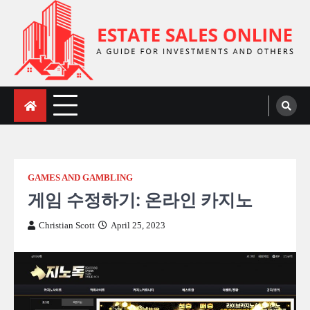
Skip
to
content
ESTATE SALES ONLINE
A Guide for Investments and Others
GAMES AND GAMBLING
게임 수정하기: 온라인 카지노
Christian Scott
April 25, 2023