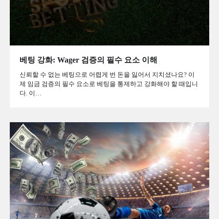
베팅 강화: Wager 검증의 필수 요소 이해
신뢰할 수 없는 베팅으로 어렵게 번 돈을 잃어서 지치셨나요? 이
제 임금 검증의 필수 요소로 베팅을 통제하고 강화해야 할 때입니
다. 이…