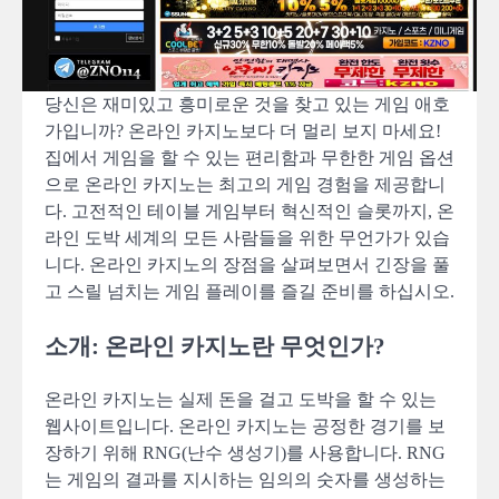
당신은 재미있고 흥미로운 것을 찾고 있는 게임 애호
가입니까? 온라인 카지노보다 더 멀리 보지 마세요!
집에서 게임을 할 수 있는 편리함과 무한한 게임 옵션
으로 온라인 카지노는 최고의 게임 경험을 제공합니
다. 고전적인 테이블 게임부터 혁신적인 슬롯까지, 온
라인 도박 세계의 모든 사람들을 위한 무언가가 있습
니다. 온라인 카지노의 장점을 살펴보면서 긴장을 풀
고 스릴 넘치는 게임 플레이를 즐길 준비를 하십시오.
소개: 온라인 카지노란 무엇인가?
온라인 카지노는 실제 돈을 걸고 도박을 할 수 있는
웹사이트입니다. 온라인 카지노는 공정한 경기를 보
장하기 위해 RNG(난수 생성기)를 사용합니다. RNG
는 게임의 결과를 지시하는 임의의 숫자를 생성하는