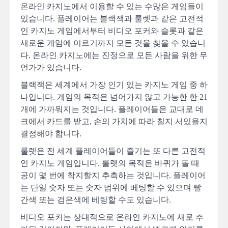
온라인 카지노에서 이용할 수 있는 수많은 게임들이
있습니다. 플레이어는 블랙잭과 룰렛과 같은 고전적
인 카지노 게임에서부터 비디오 포커와 슬롯과 같은
새로운 게임에 이르기까지 모든 것을 찾을 수 있습니
다. 온라인 카지노에는 진정으로 모든 사람을 위한 무
언가가 있습니다.
블랙잭은 세계에서 가장 인기 있는 카지노 게임 중 하
나입니다. 게임의 목적은 넘어가지 않고 가능한 한 21
개에 가까워지는 것입니다. 플레이어들은 교대로 데
크에서 카드를 받고, 손의 가치에 따라 칠지 서있을지
결정해야 합니다.
룰렛은 전 세계 플레이어들이 즐기는 또 다른 고전적
인 카지노 게임입니다. 룰렛의 목적은 바퀴가 돌 때
공이 몇 번에 착지할지 추측하는 것입니다. 플레이어
는 단일 숫자 또는 숫자 범위에 베팅할 수 있으며 빨
간색 또는 검은색에 베팅할 수도 있습니다.
비디오 포커는 상대적으로 온라인 카지노에 새로 추