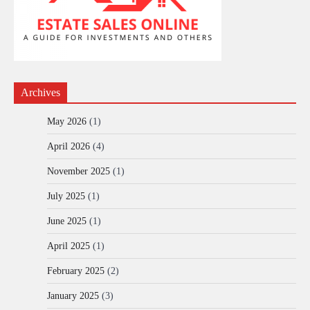
Archives
May 2026
(1)
April 2026
(4)
November 2025
(1)
July 2025
(1)
June 2025
(1)
April 2025
(1)
February 2025
(2)
January 2025
(3)