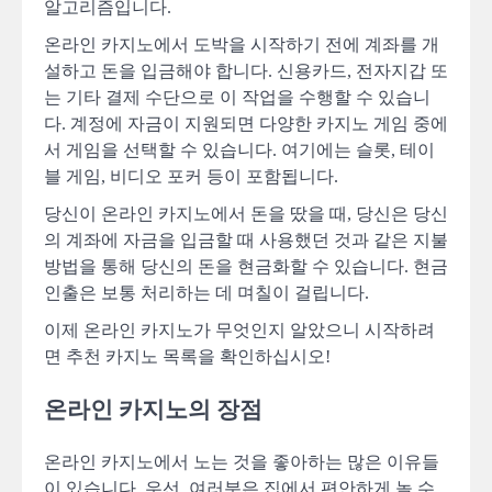
알고리즘입니다.
온라인 카지노에서 도박을 시작하기 전에 계좌를 개
설하고 돈을 입금해야 합니다. 신용카드, 전자지갑 또
는 기타 결제 수단으로 이 작업을 수행할 수 있습니
다. 계정에 자금이 지원되면 다양한 카지노 게임 중에
서 게임을 선택할 수 있습니다. 여기에는 슬롯, 테이
블 게임, 비디오 포커 등이 포함됩니다.
당신이 온라인 카지노에서 돈을 땄을 때, 당신은 당신
의 계좌에 자금을 입금할 때 사용했던 것과 같은 지불
방법을 통해 당신의 돈을 현금화할 수 있습니다. 현금
인출은 보통 처리하는 데 며칠이 걸립니다.
이제 온라인 카지노가 무엇인지 알았으니 시작하려
면 추천 카지노 목록을 확인하십시오!
온라인 카지노의 장점
온라인 카지노에서 노는 것을 좋아하는 많은 이유들
이 있습니다. 우선, 여러분은 집에서 편안하게 놀 수